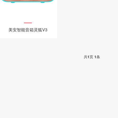
美安智能音箱灵狐V3
共
1
页
1
条