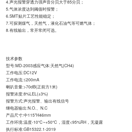
4.声光报警穿透力强声音分贝大于85分贝；
5.气体浓度达到阈值时报警；
6.SMT贴片工艺性能稳定；
7.可探测煤气，天然气，液化石油气等可燃气体；
8.有线输出，常开常闭可选。
技术参数
型号:MD-2003感应气体:天然气(CH4)
工作电压:DC12V
工作电流:≤200mA
喇叭音量:>70dB(正前方1米)
报警浓度:8%LEL(±3%)
报警方式:声光报警、输出有线信号
继电器输出:N.O.、N.C
产品尺寸:中115*H46mm
工作环境:温度-10℃~+50℃，湿度<95%RH，无凝露
执行标准:GB15322.1-2019