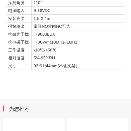
110°
探测角度
9-16VDC
电源输入
1.8-2.4m
安装高度
NO
NC
报警输出
常开
常闭
可选
9000LUX
抗白光干扰
＞
30V/m(10MHz~1GHz)
抗电磁干扰
＞
-10℃-+50℃
工作温度
5%-95%RH
相对湿度
92*61*44mm(
尺寸
不含支架）
为您推荐