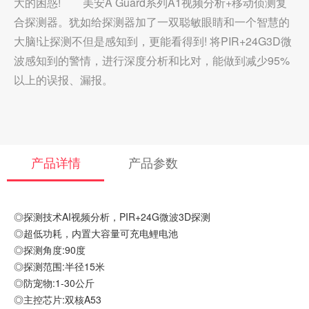
大的困惑! 美安A Guard系列A1视频分析+移动侦测复
合探测器。犹如给探测器加了一双聪敏眼睛和一个智慧的
大脑!让探测不但是感知到，更能看得到! 将PIR+24G3D微
波感知到的警情，进行深度分析和比对，能做到减少95%
以上的误报、漏报。
产品详情
产品参数
◎探测技术AI视频分析，PIR+24G微波3D探测
◎超低功耗，内置大容量可充电鲤电池
◎探测角度:90度
◎探测范围:半径15米
◎防宠物:1-30公斤
◎主控芯片:双核A53