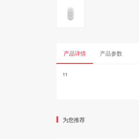
产品详情
产品参数
11
为您推荐