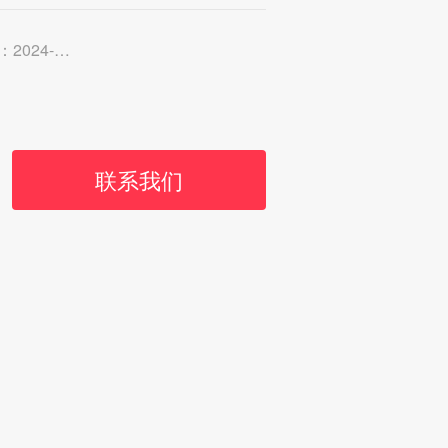
4-07-22
联系我们