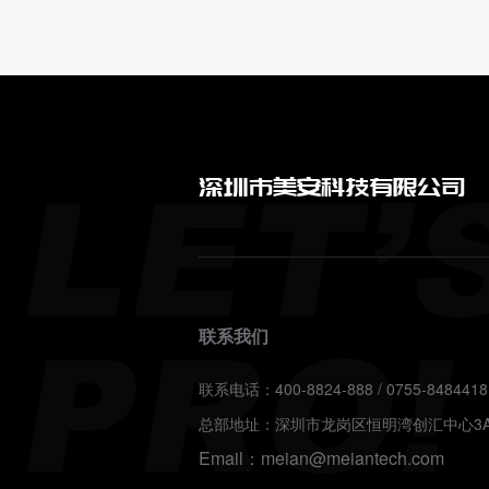
深圳市美安科技有限公司
联系我们
联系电话：400-8824-888 / 0755-8484418
总部地址：深圳市龙岗区恒明湾创汇中心3A
Email：meian@meiantech.com