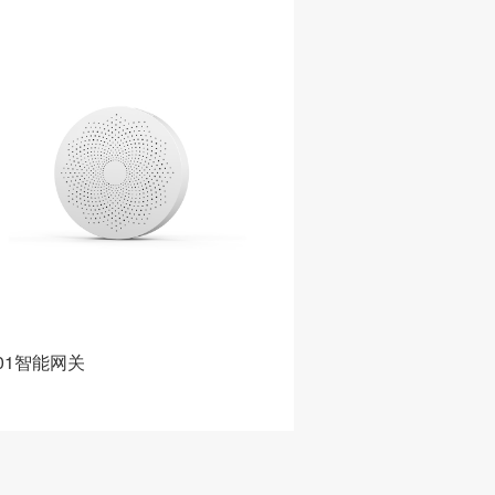
EM-07-4GAI智能语音可视版一键呼
G05智能网关
叫器