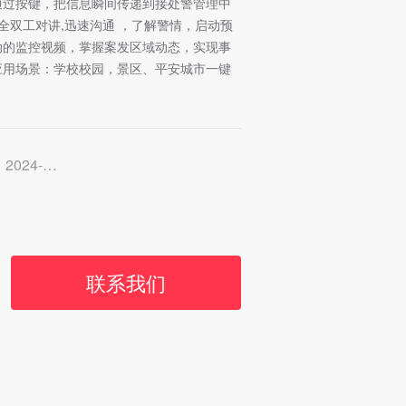
过按键，把信息瞬间传递到接处警管理中
全双工对讲,迅速沟通 ，了解警情，启动预
动的监控视频，掌握案发区域动态，实现事
用场景：学校校园，景区、平安城市一键
-08-20
联系我们